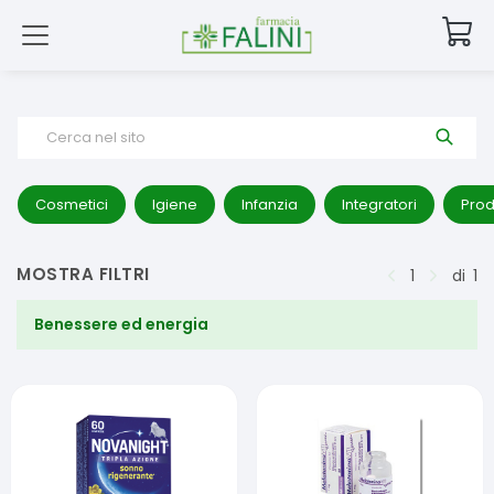
Cerca nel sito
Cosmetici
Igiene
Infanzia
Integratori
Prod
MOSTRA FILTRI
1
di
1
Benessere ed energia