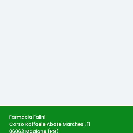
Farmacia Falini
Corso Raffaele Abate Marchesi, 11
06063
Magione
(
PG
)