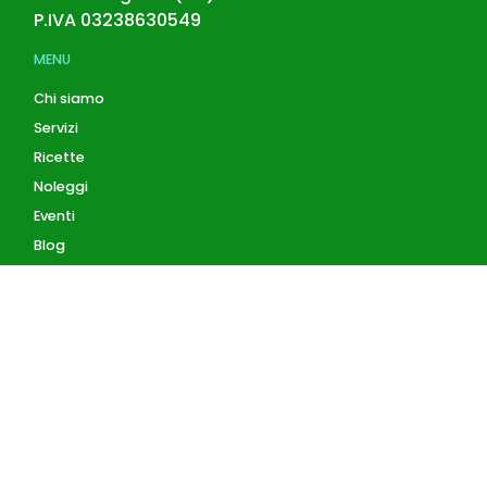
P.IVA
03238630549
MENU
Chi siamo
Servizi
Ricette
Noleggi
Eventi
Blog
AZIENDA
Contatti
Accedi
Registrati
Privacy Policy
Condizioni d'uso
INFORMAZIONI