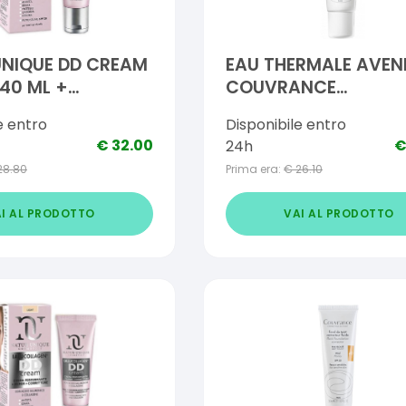
UNIQUE DD CREAM
EAU THERMALE AVEN
40 ML +
COUVRANCE
ORE 2 ML
FONDOTINTA SABBIA
e entro
Disponibile entro
ML
€
32.00
24h
28.80
Prima era:
€
26.10
I AL PRODOTTO
VAI AL PRODOTTO