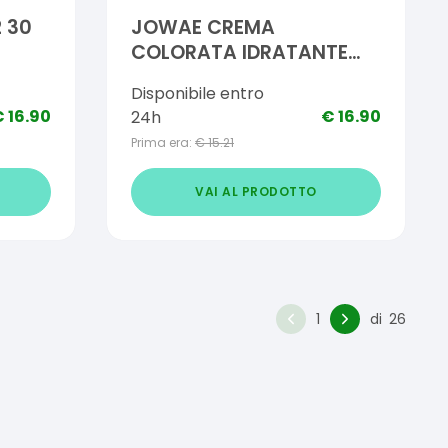
2 30
JOWAE CREMA
COLORATA IDRATANTE
CHIARA 30 ML
Disponibile entro
€
16.90
€
16.90
24h
Prima era:
€
15.21
VAI AL PRODOTTO
1
di
26