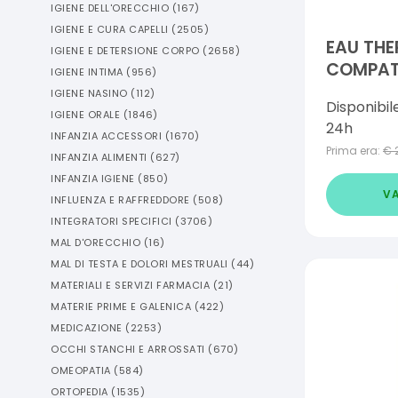
IGIENE DELL'ORECCHIO
(
167
)
IGIENE E CURA CAPELLI
(
2505
)
EAU TH
IGIENE E DETERSIONE CORPO
(
2658
)
COMPAT
IGIENE INTIMA
(
956
)
ALL'ACQ
IGIENE NASINO
(
112
)
Disponibil
IGIENE ORALE
(
1846
)
24h
INFANZIA ACCESSORI
(
1670
)
Prima era:
€
INFANZIA ALIMENTI
(
627
)
INFANZIA IGIENE
(
850
)
VA
INFLUENZA E RAFFREDDORE
(
508
)
INTEGRATORI SPECIFICI
(
3706
)
MAL D'ORECCHIO
(
16
)
MAL DI TESTA E DOLORI MESTRUALI
(
44
)
MATERIALI E SERVIZI FARMACIA
(
21
)
MATERIE PRIME E GALENICA
(
422
)
MEDICAZIONE
(
2253
)
OCCHI STANCHI E ARROSSATI
(
670
)
OMEOPATIA
(
584
)
ORTOPEDIA
(
1535
)