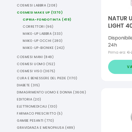
COSMESI LABBRA
(
208
)
COSMESI MAKE UP
(
1370
)
NATUR 
CIPRIA-FONDOTINTA
(
419
)
LIGHT 4
CORRETTORI
(
96
)
CORRETT
MAKE-UP LABBRA
(
333
)
Disponibil
MAKE-UP OCCHI
(
280
)
24h
MAKE-UP-BIONIKE
(
242
)
Prima era:
€
COSMESI MANI
(
849
)
COSMESI UOMO
(
152
)
VA
COSMESI VISO
(
3675
)
CURA E BENESSERE DEL PIEDE
(
1170
)
DIABETE
(
315
)
DIMAGRIMENTO UOMO E DONNA
(
3606
)
EDITORIA
(
20
)
ELETTROMEDICALI
(
130
)
FARMACO PRESCRITTO
(
5
)
GAMBE PESANTI
(
770
)
GRAVIDANZA E MENOPAUSA
(
489
)