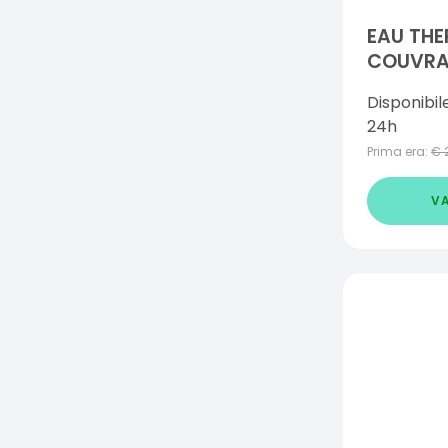
EAU THE
COUVR
FONDOT
Disponibil
30 ML
24h
Prima era:
€
VA