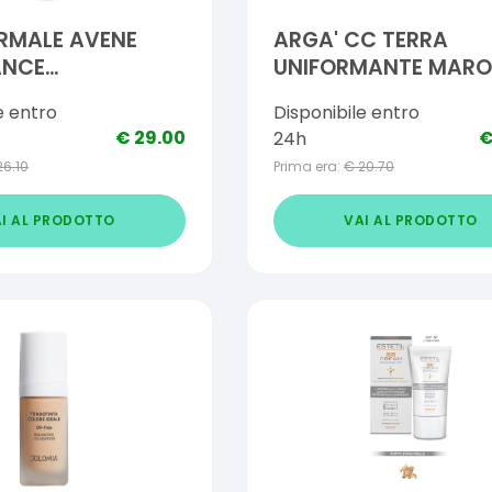
RMALE AVENE
ARGA' CC TERRA
ANCE
UNIFORMANTE MAR
INTA NATURALE
SPF15 9 G NATURE'S
e entro
Disponibile entro
€
29.00
24h
26.10
Prima era:
€
20.70
I AL PRODOTTO
VAI AL PRODOTTO