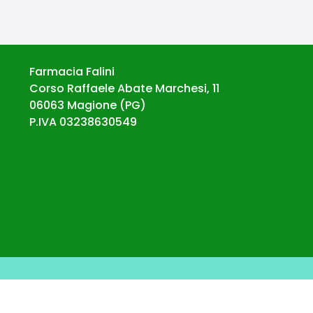
Farmacia Falini
Corso Raffaele Abate Marchesi, 11
06063
Magione
(
PG
)
P.IVA
03238630549
© Ecommerce Farmacie