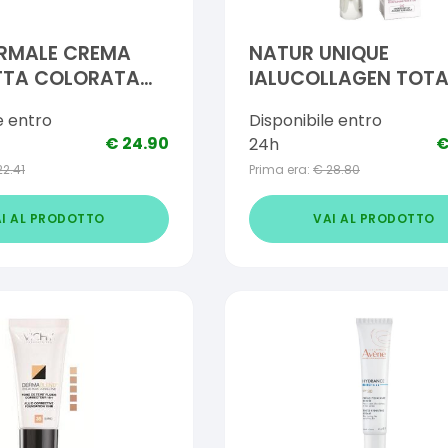
ERMALE CREMA
NATUR UNIQUE
TA COLORATA
IALUCOLLAGEN TOTA
UA SPF30
CREAM 40 ML
e entro
Disponibile entro
€
24.90
24h
22.41
Prima era:
€
28.80
I AL PRODOTTO
VAI AL PRODOTTO