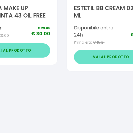
A MAKE UP
ESTETIL BB CREAM 0
NTA 43 OIL FREE
ML
Disponibile entro
e
€
29.80
€
30.00
24h
30.00
Prima era:
€
15.21
I AL PRODOTTO
VAI AL PRODOTTO