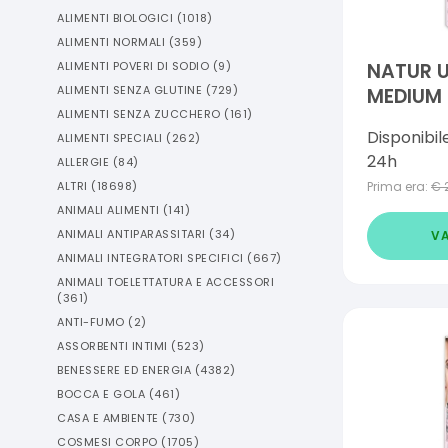
ALIMENTI BIOLOGICI
(
1018
)
ALIMENTI NORMALI
(
359
)
ALIMENTI POVERI DI SODIO
(
9
)
NATUR 
ALIMENTI SENZA GLUTINE
(
729
)
MEDIUM 
ALIMENTI SENZA ZUCCHERO
(
161
)
CORRETT
Disponibil
ALIMENTI SPECIALI
(
262
)
24h
ALLERGIE
(
84
)
ALTRI
(
18698
)
Prima era:
€
ANIMALI ALIMENTI
(
141
)
ANIMALI ANTIPARASSITARI
(
34
)
VA
ANIMALI INTEGRATORI SPECIFICI
(
667
)
ANIMALI TOELETTATURA E ACCESSORI
(
361
)
ANTI-FUMO
(
2
)
ASSORBENTI INTIMI
(
523
)
BENESSERE ED ENERGIA
(
4382
)
BOCCA E GOLA
(
461
)
CASA E AMBIENTE
(
730
)
COSMESI CORPO
(
1705
)