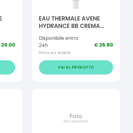
E
EAU THERMALE AVENE
HYDRANCE BB CREMA
0 ML
LEGGERA 40 ML
Disponibile entro
€
29.00
€
26.90
24h
Prima era:
€
24.21
VAI AL PRODOTTO