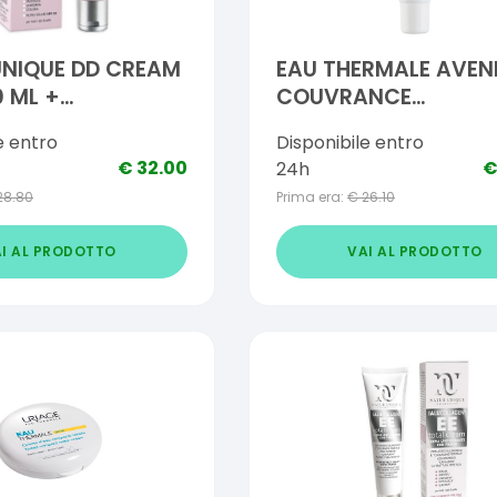
UNIQUE DD CREAM
EAU THERMALE AVEN
0 ML +
COUVRANCE
ORE 2 ML
FONDOTINTA MIELE 3
e entro
Disponibile entro
€
32.00
24h
28.80
Prima era:
€
26.10
I AL PRODOTTO
VAI AL PRODOTTO