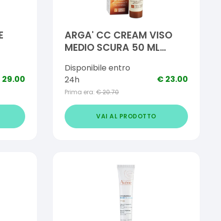
E
ARGA' CC CREAM VISO
MEDIO SCURA 50 ML
 30
NATURE'S
Disponibile entro
€
29.00
€
23.00
24h
Prima era:
€
20.70
VAI AL PRODOTTO