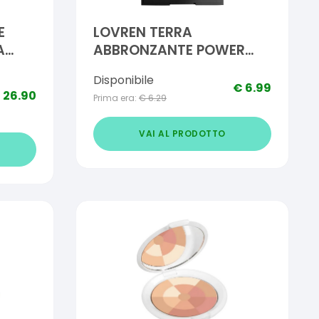
E
LOVREN TERRA
A
ABBRONZANTE POWER
BRONZE 11 G
Disponibile
€
6.99
€
26.90
Prima era:
€
6.29
VAI AL PRODOTTO