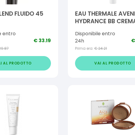
END FLUIDO 45
EAU THERMALE AVEN
HYDRANCE BB CREM
RICCA 40 ML
e entro
Disponibile entro
€
33.19
24h
29.87
Prima era:
€
24.21
I AL PRODOTTO
VAI AL PRODOTTO