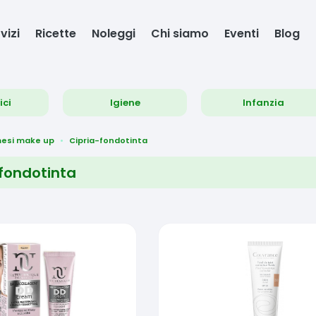
vizi
Ricette
Noleggi
Chi siamo
Eventi
Blog
ici
Igiene
Infanzia
esi make up
Cipria-fondotinta
fondotinta