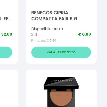
BENECOS CIPRIA
L EE
COMPATTA FAIR 9 G
Disponibile entro
€
32.00
€
6.00
24h
Prima era:
€
5.40
VAI AL PRODOTTO