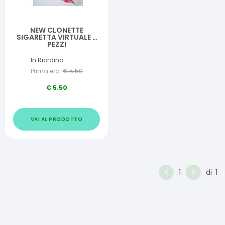
NEW CLONETTE
SIGARETTA VIRTUALE 5
PEZZI
In Riordino
Prima era:
€
5.50
€
5.50
VAI AL PRODOTTO
1
di
1