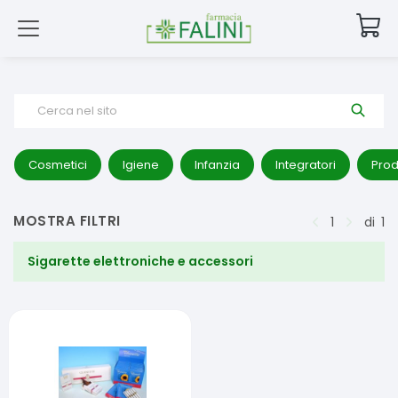
Cerca nel sito
Cosmetici
Igiene
Infanzia
Integratori
Prod
MOSTRA FILTRI
1
di
1
Sigarette elettroniche e accessori