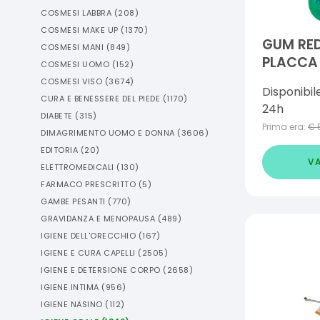
COSMESI LABBRA
(
208
)
COSMESI MAKE UP
(
1370
)
GUM RED
COSMESI MANI
(
849
)
PLACCA 
COSMESI UOMO
(
152
)
COSMESI VISO
(
3674
)
Disponibil
CURA E BENESSERE DEL PIEDE
(
1170
)
24h
DIABETE
(
315
)
Prima era:
€
DIMAGRIMENTO UOMO E DONNA
(
3606
)
EDITORIA
(
20
)
VA
ELETTROMEDICALI
(
130
)
FARMACO PRESCRITTO
(
5
)
GAMBE PESANTI
(
770
)
GRAVIDANZA E MENOPAUSA
(
489
)
IGIENE DELL'ORECCHIO
(
167
)
IGIENE E CURA CAPELLI
(
2505
)
IGIENE E DETERSIONE CORPO
(
2658
)
IGIENE INTIMA
(
956
)
IGIENE NASINO
(
112
)