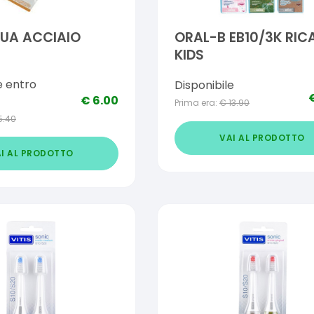
GUA ACCIAIO
ORAL-B EB10/3K RIC
KIDS
e entro
Disponibile
€
6.00
Prima era:
€
13.90
5.40
VAI AL PRODOTTO
I AL PRODOTTO