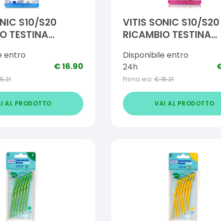
ONIC S10/S20
VITIS SONIC S10/S20
O TESTINA
RICAMBIO TESTINA
GINGIVAL
e entro
Disponibile entro
€
16.90
24h
15.21
Prima era:
€
15.21
I AL PRODOTTO
VAI AL PRODOTTO