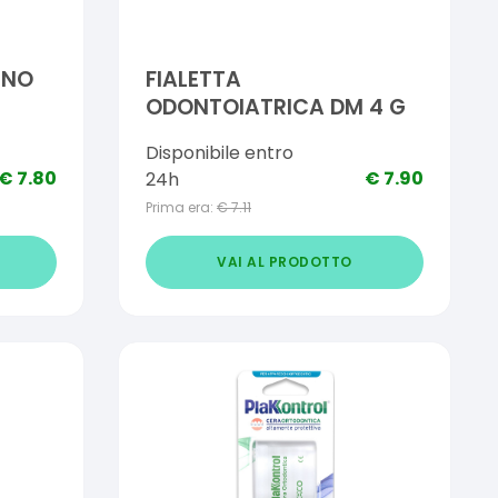
INO
FIALETTA
ODONTOIATRICA DM 4 G
Disponibile entro
€
7.80
€
7.90
24h
Prima era:
€
7.11
VAI AL PRODOTTO