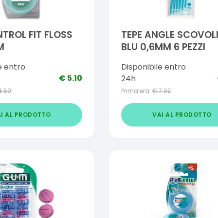
TROL FIT FLOSS
TEPE ANGLE SCOVOL
M
BLU 0,6MM 6 PEZZI
e entro
Disponibile entro
€
5.10
24h
4.59
Prima era:
€
7.02
I AL PRODOTTO
VAI AL PRODOTTO