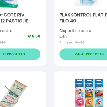
-COTE RIV
PLAKKONTROL FLAT 
12 PASTIGLIE
FILO 40
e entro
Disponibile entro
€
6.50
24h
5.85
Prima era:
€
4.59
I AL PRODOTTO
VAI AL PRODOTTO