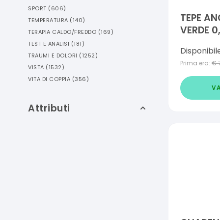
SPORT
(
606
)
TEPE AN
TEMPERATURA
(
140
)
VERDE 0
TERAPIA CALDO/FREDDO
(
169
)
TEST E ANALISI
(
181
)
Disponibil
TRAUMI E DOLORI
(
1252
)
Prima era:
€
VISTA
(
1532
)
VITA DI COPPIA
(
356
)
VA
Attributi