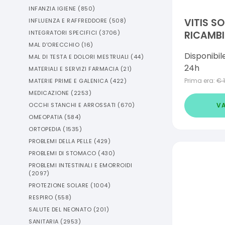
INFANZIA IGIENE
(
850
)
VITIS S
INFLUENZA E RAFFREDDORE
(
508
)
RICAMBI
INTEGRATORI SPECIFICI
(
3706
)
MAL D'ORECCHIO
(
16
)
MEDIUM
Disponibil
MAL DI TESTA E DOLORI MESTRUALI
(
44
)
24h
MATERIALI E SERVIZI FARMACIA
(
21
)
Prima era:
€
MATERIE PRIME E GALENICA
(
422
)
MEDICAZIONE
(
2253
)
VA
OCCHI STANCHI E ARROSSATI
(
670
)
OMEOPATIA
(
584
)
ORTOPEDIA
(
1535
)
PROBLEMI DELLA PELLE
(
429
)
PROBLEMI DI STOMACO
(
430
)
PROBLEMI INTESTINALI E EMORROIDI
(
2097
)
PROTEZIONE SOLARE
(
1004
)
RESPIRO
(
558
)
SALUTE DEL NEONATO
(
201
)
SANITARIA
(
2953
)