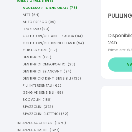
IGIENE ORALE
(
1846
)
ACCESSORI IGIENE ORALE
(
75
)
PULILIN
AFTE
(
64
)
ALITO FRESCO
(
99
)
BRUXISMO
(
20
)
Disponibil
COLLUTORI/GEL ANTI-PLACCA
(
84
)
24h
COLLUTORI/GEL DISINFETTANTI
(
94
)
Prima era:
€
CURA PROTESI
(
157
)
DENTIFRICI
(
195
)
VA
DENTIFRICI OMEOPOATICI
(
23
)
DENTIFRICI SBIANCANTI
(
94
)
DENTIFRICIO DENTI SENSIBILI
(
138
)
FILI INTERDENTALI
(
62
)
GENGIVE SENSIBILI
(
99
)
SCOVOLINI
(
188
)
SPAZZOLINI
(
372
)
SPAZZOLINI ELETTRICI
(
82
)
INFANZIA ACCESSORI
(
1670
)
INFANZIA ALIMENTI
(
627
)