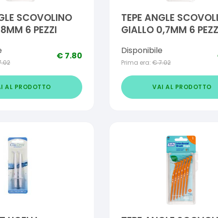
GLE SCOVOLINO
TEPE ANGLE SCOVOL
,8MM 6 PEZZI
GIALLO 0,7MM 6 PEZZ
e
Disponibile
€
7.80
7.02
Prima era:
€
7.02
I AL PRODOTTO
VAI AL PRODOTTO