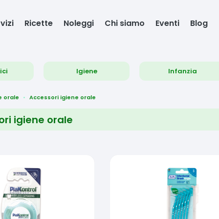
vizi
Ricette
Noleggi
Chi siamo
Eventi
Blog
ici
Igiene
Infanzia
e orale
Accessori igiene orale
ri igiene orale