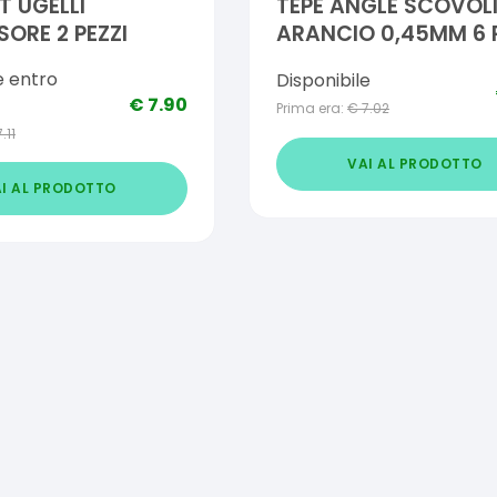
T UGELLI
TEPE ANGLE SCOVOL
SORE 2 PEZZI
ARANCIO 0,45MM 6 P
e entro
Disponibile
€
7.90
Prima era:
€
7.02
7.11
VAI AL PRODOTTO
I AL PRODOTTO