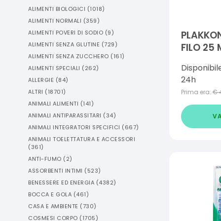
ALIMENTI BIOLOGICI
(
1018
)
ALIMENTI NORMALI
(
359
)
ALIMENTI POVERI DI SODIO
(
9
)
PLAKKON
ALIMENTI SENZA GLUTINE
(
729
)
FILO 25 
ALIMENTI SENZA ZUCCHERO
(
161
)
Disponibil
ALIMENTI SPECIALI
(
262
)
24h
ALLERGIE
(
84
)
ALTRI
(
18701
)
Prima era:
€
ANIMALI ALIMENTI
(
141
)
ANIMALI ANTIPARASSITARI
(
34
)
VA
ANIMALI INTEGRATORI SPECIFICI
(
667
)
ANIMALI TOELETTATURA E ACCESSORI
(
361
)
ANTI-FUMO
(
2
)
ASSORBENTI INTIMI
(
523
)
BENESSERE ED ENERGIA
(
4382
)
BOCCA E GOLA
(
461
)
CASA E AMBIENTE
(
730
)
COSMESI CORPO
(
1705
)