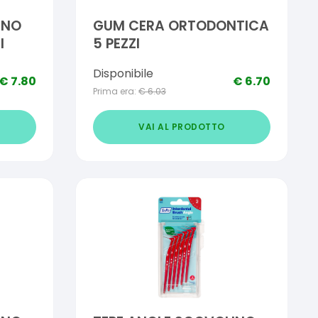
INO
GUM CERA ORTODONTICA
I
5 PEZZI
Disponibile
€
7.80
€
6.70
Prima era:
€
6.03
VAI AL PRODOTTO