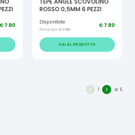
INO
TEPE ANGLE SCOVOLINO
EZZI
ROSSO 0,5MM 6 PEZZI
Disponibile
€
7.80
€
7.80
Prima era:
€
7.80
VAI AL PRODOTTO
1
di
5