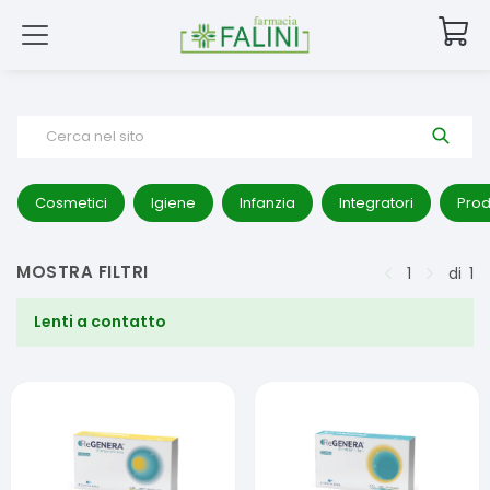
Cerca nel sito
Cosmetici
Igiene
Infanzia
Integratori
Prod
MOSTRA FILTRI
1
di
1
Lenti a contatto