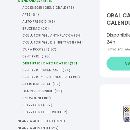
IGIENE ORALE
(
1846
)
ACCESSORI IGIENE ORALE
(
75
)
ORAL CA
AFTE
(
64
)
CALENDU
ALITO FRESCO
(
99
)
BRUXISMO
(
20
)
Disponibil
COLLUTORI/GEL ANTI-PLACCA
(
84
)
24h
COLLUTORI/GEL DISINFETTANTI
(
94
)
Prima era:
€
CURA PROTESI
(
157
)
DENTIFRICI
(
195
)
VA
DENTIFRICI OMEOPOATICI
(
23
)
DENTIFRICI SBIANCANTI
(
94
)
DENTIFRICIO DENTI SENSIBILI
(
138
)
FILI INTERDENTALI
(
62
)
GENGIVE SENSIBILI
(
99
)
SCOVOLINI
(
188
)
SPAZZOLINI
(
372
)
SPAZZOLINI ELETTRICI
(
82
)
INFANZIA ACCESSORI
(
1670
)
INFANZIA ALIMENTI
(
627
)