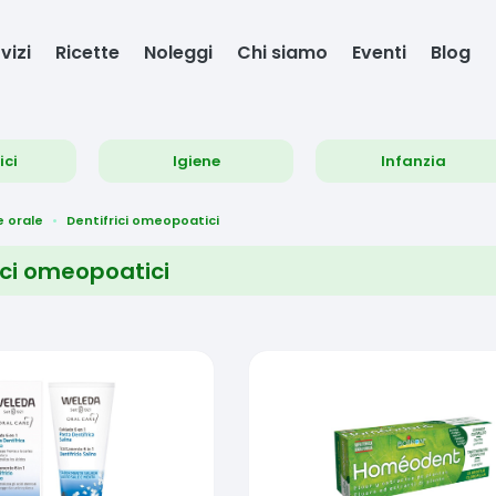
vizi
Ricette
Noleggi
Chi siamo
Eventi
Blog
ici
Igiene
Infanzia
e orale
Dentifrici omeopoatici
ici omeopoatici