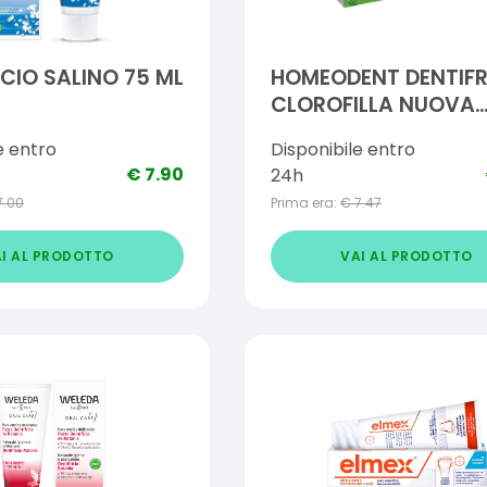
ICIO SALINO 75 ML
HOMEODENT DENTIFR
CLOROFILLA NUOVA
FORMULA 75 ML
e entro
Disponibile entro
€
7.90
24h
7.00
Prima era:
€
7.47
I AL PRODOTTO
VAI AL PRODOTTO