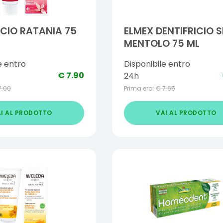
ICIO RATANIA 75
ELMEX DENTIFRICIO 
MENTOLO 75 ML
e entro
Disponibile entro
€
7.90
24h
7.00
Prima era:
€
7.65
I AL PRODOTTO
VAI AL PRODOTTO