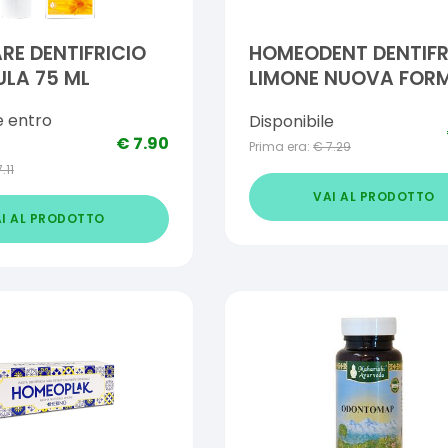
RE DENTIFRICIO
HOMEODENT DENTIFR
LA 75 ML
LIMONE NUOVA FOR
75 ML
e entro
Disponibile
€
7.90
Prima era:
€
7.29
7.11
VAI AL PRODOTTO
I AL PRODOTTO