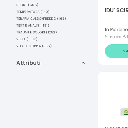
SPORT
(
606
)
IDU' SC
TEMPERATURA
(
140
)
TERAPIA CALDO/FREDDO
(
169
)
TEST E ANALISI
(
181
)
In Riordino
TRAUMI E DOLORI
(
1252
)
Prima era:
€
VISTA
(
1532
)
VITA DI COPPIA
(
356
)
VA
Attributi