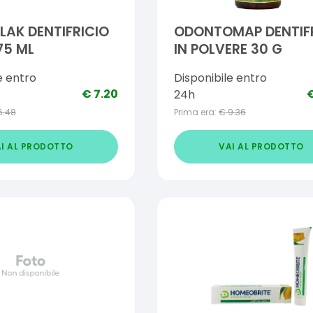
AK DENTIFRICIO
ODONTOMAP DENTIF
75 ML
IN POLVERE 30 G
e entro
Disponibile entro
€
7.20
24h
6.48
Prima era:
€
9.36
I AL PRODOTTO
VAI AL PRODOTTO