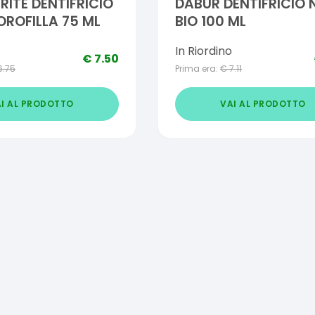
ITE DENTIFRICIO
DABUR DENTIFRICIO 
OROFILLA 75 ML
BIO 100 ML
In Riordino
€
7.50
6.75
Prima era:
€
7.11
I AL PRODOTTO
VAI AL PRODOTTO