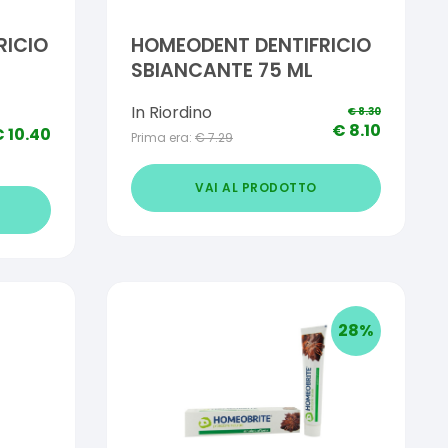
RICIO
HOMEODENT DENTIFRICIO
SBIANCANTE 75 ML
In Riordino
€
8.30
€
8.10
€
10.40
Prima era:
€
7.29
VAI AL PRODOTTO
28
%