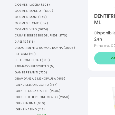
COSMESI LABBRA
(
208
)
COSMESI MAKE UP
(
1370
)
DENTIFR
COSMESI MANI
(
849
)
ML
COSMESI UOMO
(
152
)
COSMESI VISO
(
3674
)
Disponibil
CURA E BENESSERE DEL PIEDE
(
1170
)
24h
DIABETE
(
315
)
Prima era:
€
DIMAGRIMENTO UOMO E DONNA
(
3606
)
EDITORIA
(
20
)
VA
ELETTROMEDICALI
(
130
)
FARMACO PRESCRITTO
(
5
)
GAMBE PESANTI
(
770
)
GRAVIDANZA E MENOPAUSA
(
489
)
IGIENE DELL'ORECCHIO
(
167
)
IGIENE E CURA CAPELLI
(
2505
)
IGIENE E DETERSIONE CORPO
(
2658
)
IGIENE INTIMA
(
956
)
IGIENE NASINO
(
112
)