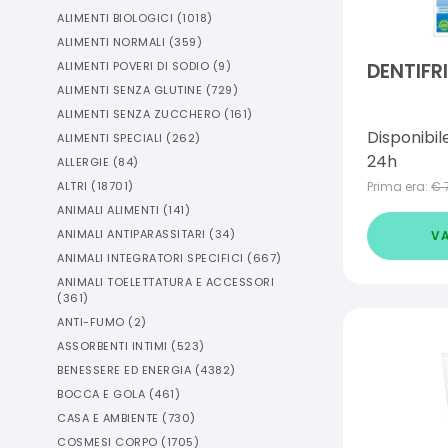
ALIMENTI BIOLOGICI
(
1018
)
ALIMENTI NORMALI
(
359
)
ALIMENTI POVERI DI SODIO
(
9
)
DENTIFR
ALIMENTI SENZA GLUTINE
(
729
)
ALIMENTI SENZA ZUCCHERO
(
161
)
Disponibil
ALIMENTI SPECIALI
(
262
)
24h
ALLERGIE
(
84
)
ALTRI
(
18701
)
Prima era:
€
ANIMALI ALIMENTI
(
141
)
ANIMALI ANTIPARASSITARI
(
34
)
VA
ANIMALI INTEGRATORI SPECIFICI
(
667
)
ANIMALI TOELETTATURA E ACCESSORI
(
361
)
ANTI-FUMO
(
2
)
ASSORBENTI INTIMI
(
523
)
BENESSERE ED ENERGIA
(
4382
)
BOCCA E GOLA
(
461
)
CASA E AMBIENTE
(
730
)
COSMESI CORPO
(
1705
)