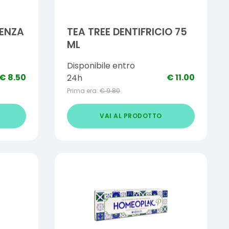
SENZA
TEA TREE DENTIFRICIO 75
ML
Disponibile entro
€
8.50
€
11.00
24h
Prima era:
€
9.80
VAI AL PRODOTTO