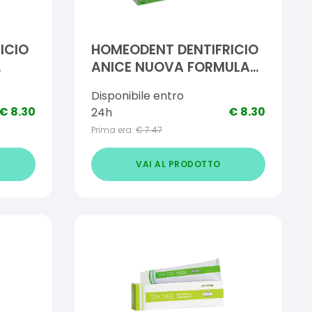
ICIO
HOMEODENT DENTIFRICIO
ANICE NUOVA FORMULA
75 ML
Disponibile entro
€
8.30
€
8.30
24h
Prima era:
€
7.47
VAI AL PRODOTTO