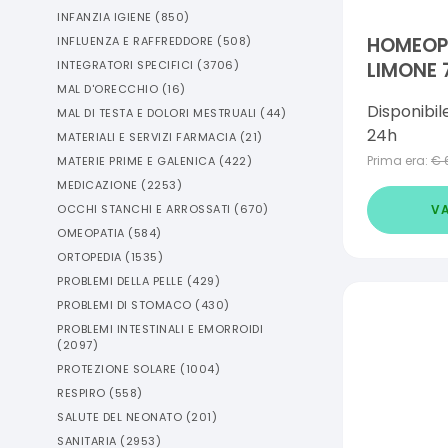
INFANZIA IGIENE
(
850
)
HOMEOPL
INFLUENZA E RAFFREDDORE
(
508
)
LIMONE 
INTEGRATORI SPECIFICI
(
3706
)
MAL D'ORECCHIO
(
16
)
Disponibil
MAL DI TESTA E DOLORI MESTRUALI
(
44
)
24h
MATERIALI E SERVIZI FARMACIA
(
21
)
Prima era:
€
MATERIE PRIME E GALENICA
(
422
)
MEDICAZIONE
(
2253
)
VA
OCCHI STANCHI E ARROSSATI
(
670
)
OMEOPATIA
(
584
)
ORTOPEDIA
(
1535
)
PROBLEMI DELLA PELLE
(
429
)
PROBLEMI DI STOMACO
(
430
)
PROBLEMI INTESTINALI E EMORROIDI
(
2097
)
PROTEZIONE SOLARE
(
1004
)
RESPIRO
(
558
)
SALUTE DEL NEONATO
(
201
)
SANITARIA
(
2953
)