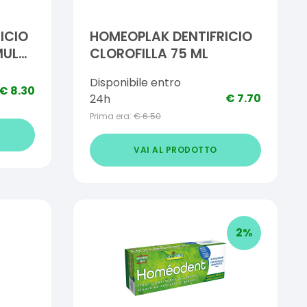
ICIO
HOMEOPLAK DENTIFRICIO
MULA
CLOROFILLA 75 ML
Disponibile entro
€
8.30
€
7.70
24h
Prima era:
€
6.50
VAI AL PRODOTTO
2
%