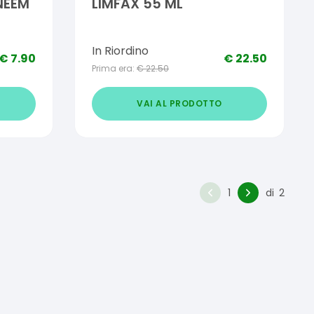
NEEM
LIMFAX 55 ML
In Riordino
€
7.90
€
22.50
Prima era:
€
22.50
VAI AL PRODOTTO
1
di
2