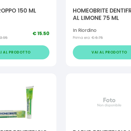
IROPPO 150 ML
HOMEOBRITE DENTIFR
AL LIMONE 75 ML
In Riordino
€
15.50
13.95
Prima era:
€
6.75
I AL PRODOTTO
VAI AL PRODOTTO