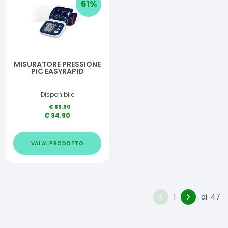
61
%
MISURATORE PRESSIONE
PIC EASYRAPID
Disponibile
€
89.90
€
34.90
VAI AL PRODOTTO
1
di
47