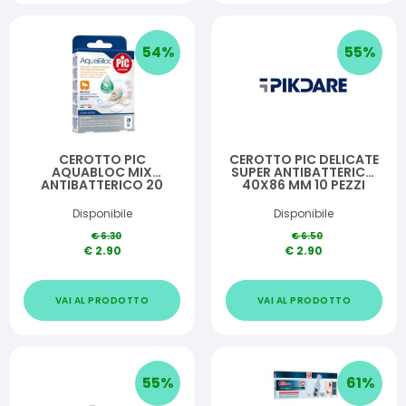
54
%
55
%
CEROTTO PIC
CEROTTO PIC DELICATE
AQUABLOC MIX
SUPER ANTIBATTERICO
ANTIBATTERICO 20
40X86 MM 10 PEZZI
PEZZI
Disponibile
Disponibile
€
6.30
€
6.50
€
2.90
€
2.90
VAI AL PRODOTTO
VAI AL PRODOTTO
55
%
61
%