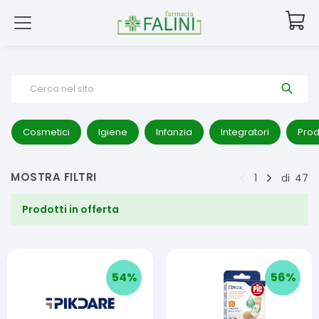
Cerca nel sito
Cosmetici
Igiene
Infanzia
Integratori
Prod
MOSTRA FILTRI
1
di
47
Prodotti in offerta
54
%
56
%