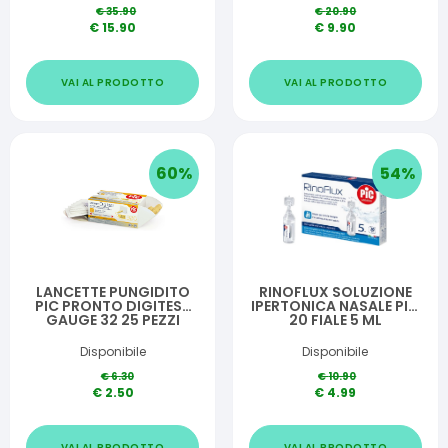
€
35.90
€
20.90
€
15.90
€
9.90
VAI AL PRODOTTO
VAI AL PRODOTTO
60
%
54
%
LANCETTE PUNGIDITO
RINOFLUX SOLUZIONE
PIC PRONTO DIGITEST
IPERTONICA NASALE PIC
GAUGE 32 25 PEZZI
20 FIALE 5 ML
Disponibile
Disponibile
€
6.30
€
10.90
€
2.50
€
4.99
VAI AL PRODOTTO
VAI AL PRODOTTO