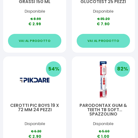
GRASSI 150 ML
GLUCOTEST 25 PEZZI
Disponibile
Disponibile
€
8.99
€
35.20
€
2.99
€
7.90
VAI AL PRODOTTO
VAI AL PRODOTTO
54
%
82
%
CEROTTI PIC BOYS 19 X
PARODONTAX GUM &
72 MM 24 PEZZI
TEETH TB SOFT
SPAZZOLINO
Disponibile
Disponibile
€
6.30
€
5.60
€
2.90
€
1.00