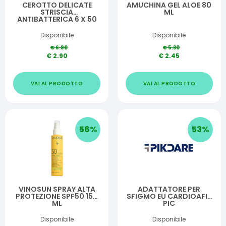
CEROTTO DELICATE
AMUCHINA GEL ALOE 80
STRISCIA
ML
ANTIBATTERICA 6 X 50
CM 1 PEZZO
Disponibile
Disponibile
€
6.80
€
5.30
€
2.90
€
2.45
VAI AL PRODOTTO
VAI AL PRODOTTO
56
%
53
%
VINOSUN SPRAY ALTA
ADATTATORE PER
PROTEZIONE SPF50 150
SFIGMO EU CARDIOAFIB
ML
PIC
Disponibile
Disponibile