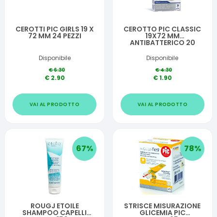
CEROTTI PIC GIRLS 19 X
CEROTTO PIC CLASSIC
72 MM 24 PEZZI
19X72 MM
ANTIBATTERICO 20
PEZZI
Disponibile
Disponibile
€
6.30
€
4.30
€
2.90
€
1.90
VAI AL PRODOTTO
VAI AL PRODOTTO
67
%
78
%
ROUGJ ETOILE
STRISCE MISURAZIONE
SHAMPOO CAPELLI
GLICEMIA PIC